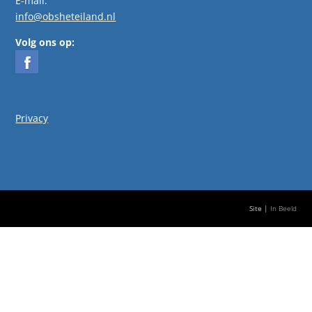
E-mail:
info@obsheteiland.nl
Volg ons op:
Privacy
Site |
In Beeld